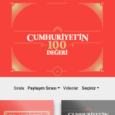
Paylaşım Sırası
Seçiniz
Sırala:
Videolar: